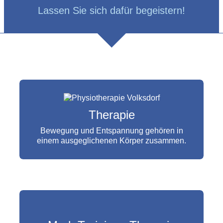
Lassen Sie sich dafür begeistern!
Physiotherapie, Massage und Anwendungen
Therapie
Bringen Sie Ihre Verordnung mit und lassen
Sie sich mit den umfangreichen medizinischen
Bewegung und Entspannung gehören in
Therapien helfen.
einem ausgeglichenen Körper zusammen.
MEHR ERFAHREN
Med. Therapie an professionellen Trainings-
Geräten