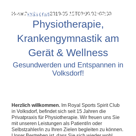
Prävention und Rehabilitati
Home2
webagens
2019-05-15T00:00:02+02:00
Physiotherapie,
Krankengymnastik am
Gerät & Wellness
Gesundwerden und Entspannen in
Volksdorf!
Herzlich willkommen.
Im Royal Sports Spirit Club
in Volksdorf, befindet sich seit 15 Jahren die
Privatpraxis für Physiotherapie. Wir freuen uns Sie
mit unseren Leistungen als Patient/in oder
Selbstzahler/in zu Ihren Zielen begleiten zu können.
Unser Bestreben ist, dass Sie sich wieder wohl